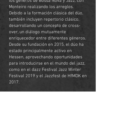
los géneros de Bossa Nova y Jazz, con
Monteiro realizando los arreglos.
Debido a la formación clásica del dúo,
también incluyen repertorio clásico,
desarrollando un concepto de cross-
over, un diálogo mutuamente
enriquecedor entre diferentes géneros.
Desde su fundación en 2015, el dúo ha
estado principalmente activo en
Hessen, aprovechando oportunidades
para introducirse en el mundo del jazz,
como en el dazz Festival Jazz Winter
Festival 2019 y el Jazzfest de HfMDK en
2017.
Durante la pandemia de Covid-19, los
dos músicos aprovecharon la
oportunidad para lanzar su primer
álbum, The Bossa Nova Duo - Double
Rainbow, en 2021.
En 2022, junto con su colega Tilman